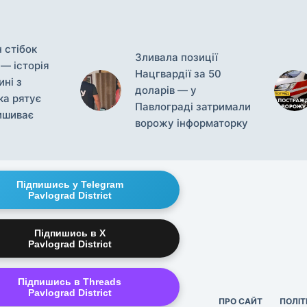
 стібок
Зливала позиції
 — історія
Нацгвардії за 50
ні з
доларів — у
ка рятує
Павлограді затримали
ишиває
ворожу інформаторку
Підпишись у Telegram
Pavlograd District
Підпишись в X
Pavlograd District
Підпишись в Threads
Pavlograd District
ПРО САЙТ
ПОЛІТ