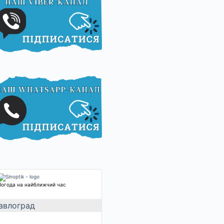
Погода на найближчий час
авлоград