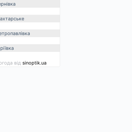
ернівка
ахтарське
етропавлівка
ріївка
огода від
sinoptik.ua