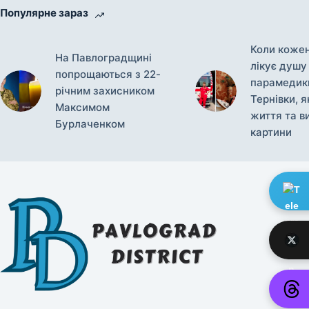
Популярне зараз
Коли кожен
На Павлоградщині
лікує душу
попрощаються з 22-
парамедики
річним захисником
Тернівки, я
Максимом
життя та в
Бурлаченком
картини