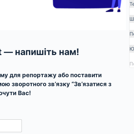
Т
Ш
П
Ю
ct — напишіть нам!
П
ему для репортажу або поставити
ою зворотного зв’язку “Зв’язатися з
очути Вас!