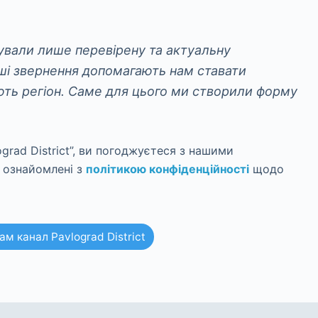
ували лише перевірену та актуальну
аші звернення допомагають нам ставати
ють регіон. Саме для цього ми створили форму
.
rad District”, ви погоджуєтеся з нашими
 ознайомлені з
політикою конфіденційності
щодо
м канал Pavlograd District