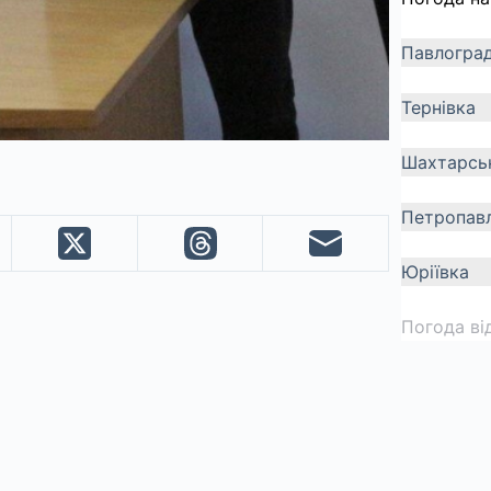
Павлогра
Тернівка
Шахтарсь
Петропавл
Юріївка
Погода ві