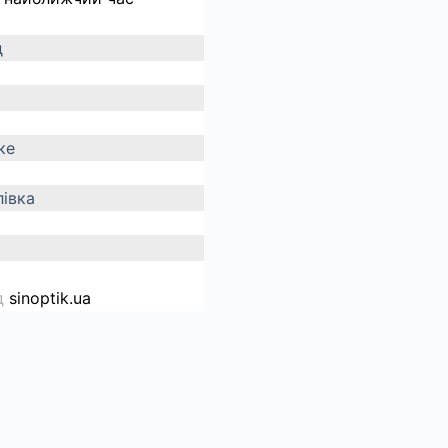
д
ке
івка
д
sinoptik.ua