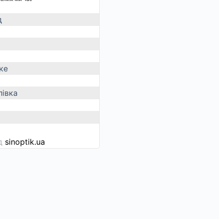
д
ке
івка
ід
sinoptik.ua