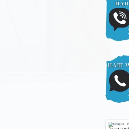
Що змінилось для людей у комендантську
годину: нові правила пересування
17 СІЧНЯ, 2026
Погода на на