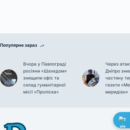
Популярне зараз
Вчора у Павлограді
Через атак
росіяни «Шахедом»
Дніпро зн
знищили офіс та
частину т
склад гуманітарної
газети «Ме
місії «Проліска»
меридіан»