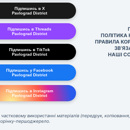
Підпишись в X
Pavlograd District
Підпишись в Threads
Pavlograd District
ПОЛІТИКА 
ПРАВИЛА КО
ЗВ’ЯЗ
Підпишись в TikTok
НАШІ СО
Pavlograd District
Підпишись у Facebook
Pavlograd District
Підпишись в Instagram
Pavlograd District
 частковому використанні матеріалів (передрук, копіювання,
сторінку-першоджерело.