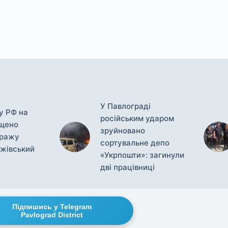
У Павлограді
у РФ на
російським ударом
ищено
зруйновано
иражу
сортувальне депо
жівський
«Укрпошти»: загинули
дві працівниці
Підпишись у Telegram
Pavlograd District