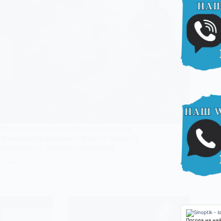
Петропавлівська та Васильківська
громади під ударами: ракета й дрони
поцілили по Дніпропетровщині
19 СІЧНЯ, 2026
Погода на на