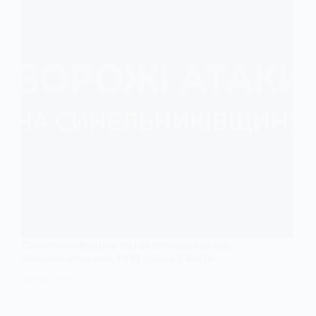
Синельниківщина та Нікопольщина під
нічними атаками, ППО збила 8 БпЛА
19 СІЧНЯ, 2026