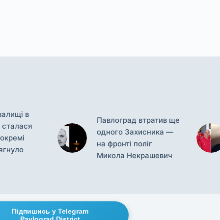
валищі в
Павлоград втратив ще
 сталася
одного Захисника —
окремі
на фронті поліг
ягнуло
Микола Некрашевич
Підпишись у Telegram
Pavlograd District