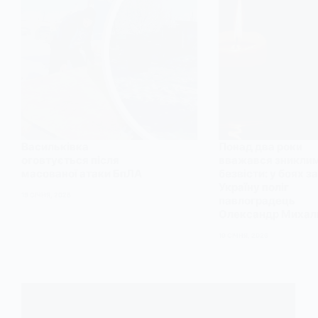
Васильківка
Понад два роки
оговтується після
вважався зникли
масованої атаки БпЛА
безвісти: у боях за
Україну поліг
19 СІЧНЯ, 2026
павлоградець
Олександр Михал
19 СІЧНЯ, 2026