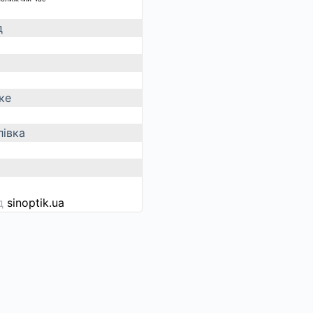
д
ке
івка
ід
sinoptik.ua