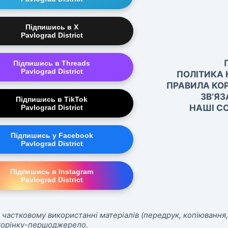
Підпишись в X
Pavlograd District
Підпишись в Threads
Pavlograd District
ПОЛІТИКА 
ПРАВИЛА КО
ЗВ’ЯЗ
Підпишись в TikTok
НАШІ СО
Pavlograd District
Підпишись у Facebook
Pavlograd District
Підпишись в Instagram
Pavlograd District
 частковому використанні матеріалів (передрук, копіювання,
сторінку-першоджерело.