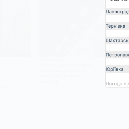
Павлогра
Тернівка
Шахтарсь
Петропавл
Підприємців
м
Павлограда закликають
Юріївка
тимчасово вимкнути
зовнішню світлову
рекламу
Погода в
ьов
19 СІЧНЯ, 2026