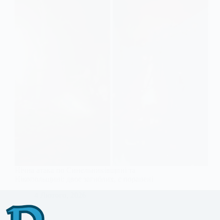
Нічна атака по Синельниківщині та
Нікопольщині: двоє загиблих, є поранені
4 Лютого, 2026