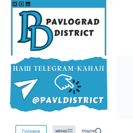
Перейти
до
вмісту
Головна
МЕНЮ
ПОШУК