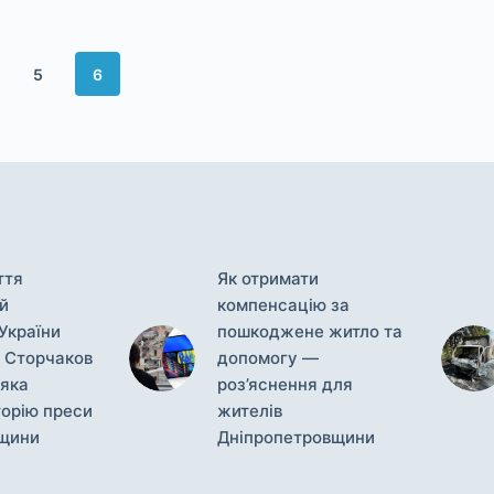
5
6
ття
Як отримати
й
компенсацію за
України
пошкоджене житло та
 Сторчаков
допомогу —
яка
роз’яснення для
торію преси
жителів
щини
Дніпропетровщини