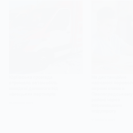
Юріївська громада
На дистанційне
отримала автомобіль
навчання перевел
швидкої допомоги від
окремі класи в
німецьких партнерів
Павлоградському
районі через
19 ЛЮТОГО, 2025
перевищення
епідпорогу
17 ЛЮТОГО, 2025