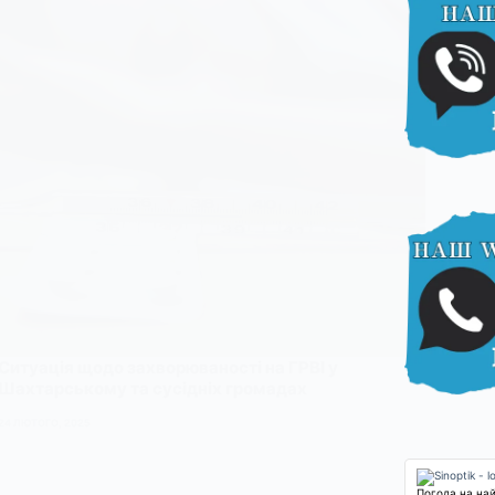
Ситуація щодо захворюваності на ГРВІ у
Шахтарському та сусідніх громадах
24 ЛЮТОГО, 2025
Погода на на