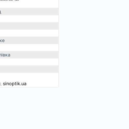
д
ке
івка
ід
sinoptik.ua