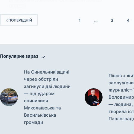
Благодійна допомога Юріївській громаді
(ВІДЕО)
7 ЛЮТОГО, 2025
1
…
3
4
ПОПЕРЕДНІЙ
Популярне зараз
На Синельниківщині
Пішов з жи
через обстріли
заслужени
загинули дві людини
журналіст 
— під ударом
Володимир
опинилися
— людина, 
Миколаївська та
творила іс
Васильківська
Павлоград
громади