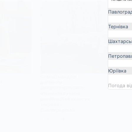
Павлогра
Тернівка
Шахтарсь
Петропавл
Юріївка
Станції швидкої
и
допомоги
Погода в
Дніпропетровщини
отримали сучасні
реанімації на колесах,
зокрема і
Павлоградська
14 ЛЮТОГО, 2025