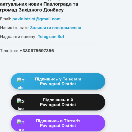
актуальних новин Павлограда та
громад Західного Донбасу
Email:
pavldistrict@gmail.com
Напишіть нам:
Залишити повідомлення
Надіслати новину:
Telegram Bot
Телефон:
+380975697356
Підпишись у Telegram
Pavlograd District
Підпишись в X
Pavlograd District
Підпишись в Threads
Pavlograd District