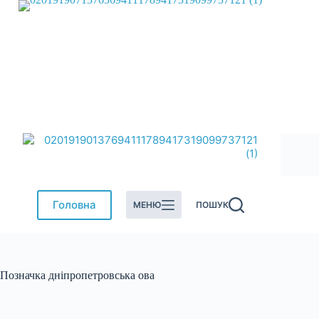
Перейти
до
вмісту
Головна
МЕНЮ
ПОШУК
Позначка
дніпропетровська ова