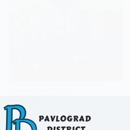
Небезпечна цікавість: у Шахтарському малечу
навчали правил мінної безпеки
14 Травня, 2025