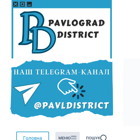
Перейти
до
вмісту
Головна
МЕНЮ
ПОШУК