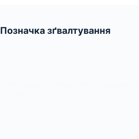
Позначка
зґвалтування