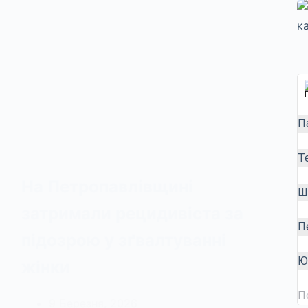
П
Т
На Петропавлівщині
Ш
затримали рецидивіста за
П
підозрою у зґвалтуванні
Ю
жінки
П
9 Березня, 2026