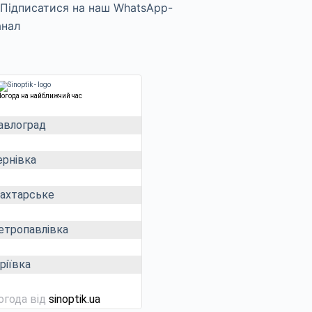
Погода на найближчий час
авлоград
ернівка
ахтарське
етропавлівка
ріївка
огода від
sinoptik.ua