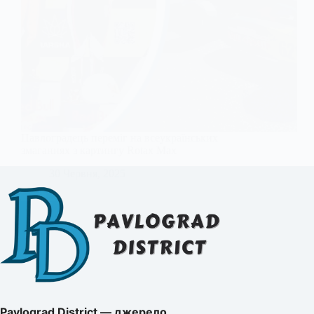
Павлоградець переміг на всеукраїнських
змаганнях з картингу Rotax Max
30 Червня, 2025
Pavlograd District — джерело