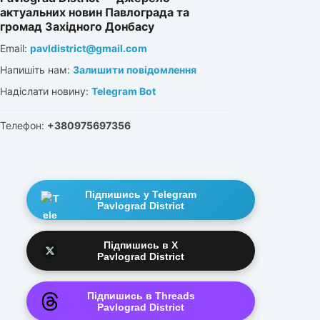
актуальних новин Павлограда та
громад Західного Донбасу
Email:
pavldistrict@gmail.com
Напишіть нам:
Залишити повідомлення
Надіслати новину:
Telegram Bot
Телефон:
+380975697356
Підпишись у Telegram
Pavlograd District
Підпишись в X
Pavlograd District
Підпишись в Threads
Pavlograd District