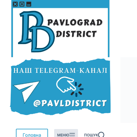
Перейти
до
вмісту
Головна
МЕНЮ
ПОШУК