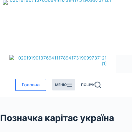
Перейти
до
вмісту
Головна
МЕНЮ
ПОШУК
Позначка
карітас україна