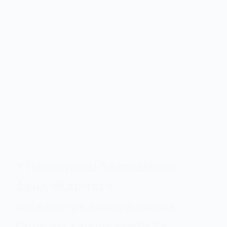
У Павлограді благодійний
фонд «Карітас»
забезпечує евакуйованих
гарячим харчуванням та