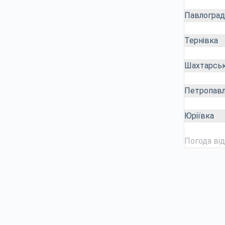
Павлоград
Тернівка
Шахтарсь
Петропавл
Юріївка
Погода ві