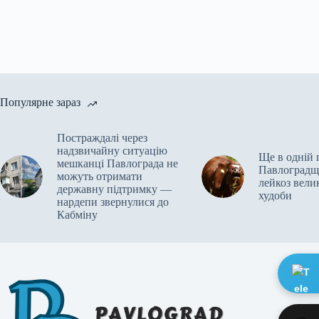
Популярне зараз
Постраждалі через
надзвичайну ситуацію
Ще в одній 
мешканці Павлограда не
Павлоградщ
можуть отримати
лейкоз велик
державну підтримку —
худоби
нардепи звернулися до
Кабміну