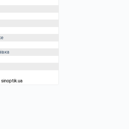
ке
івка
д
sinoptik.ua