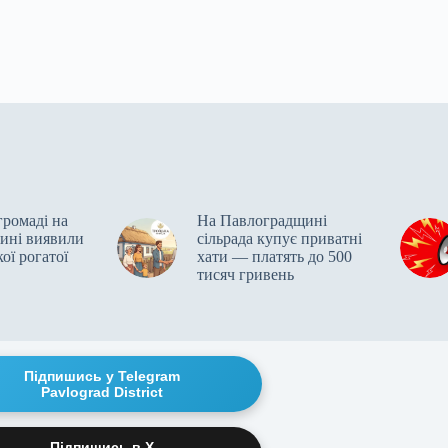
громаді на
На Павлоградщині
ині виявили
сільрада купує приватні
ої рогатої
хати — платять до 500
тисяч гривень
Підпишись у Telegram
Pavlograd District
Підпишись в X