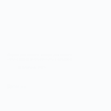
Втрата для одного, вигода для іншого:
павлоградця звинувачують у крадіжці
26 Березня, 2025