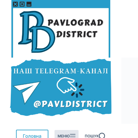
Перейти
до
вмісту
Головна
МЕНЮ
ПОШУК