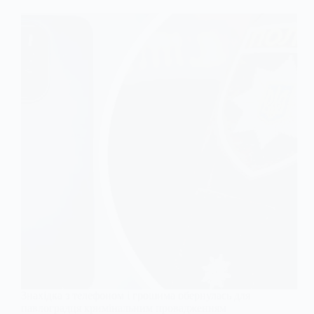
Знахідка з телефоном і грошима обернулась для
павлоградця кримінальним провадженням