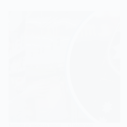
Комірка не вберегла майно — у Павлограді