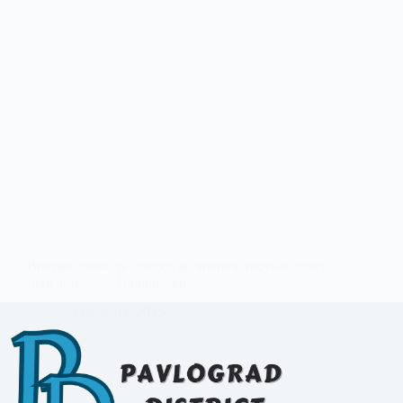
Викрав гроші та довіру: як чоловік ошукав сліпу
пенсіонерку у Павлограді
20 Березня, 2025