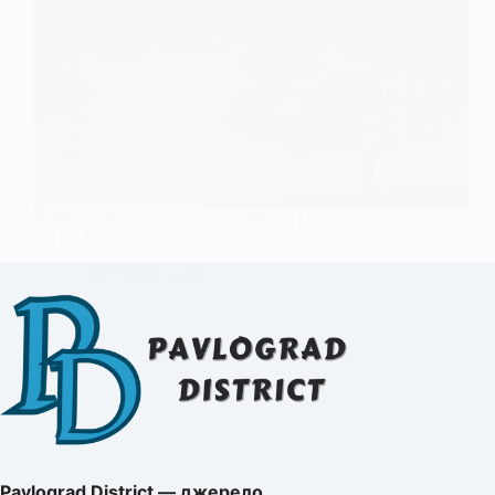
Коли загадувати бажання: зорепад Персеїди у
ніч на 12 серпня
12 Серпня, 2025
Pavlograd District — джерело