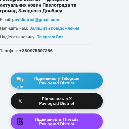
актуальних новин Павлограда та
громад Західного Донбасу
Email:
pavldistrict@gmail.com
Напишіть нам:
Залишити повідомлення
Надіслати новину:
Telegram Bot
Телефон:
+380975697356
Підпишись у Telegram
Pavlograd District
Підпишись в X
Pavlograd District
Підпишись в Threads
Pavlograd District