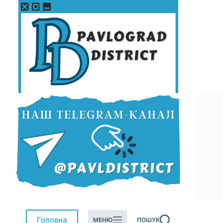
Перейти
до
вмісту
Головна
МЕНЮ
ПОШУК