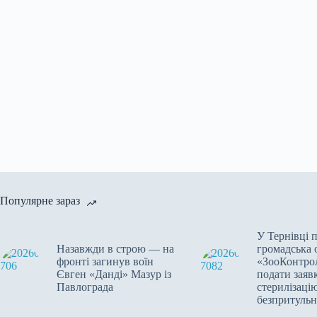
Популярне зараз
У Тернівці 
Назавжди в строю — на
громадська 
фронті загинув воїн
«ЗооКонтро
Євген «Данді» Мазур із
подати заявк
Павлограда
стерилізаці
безпритульн