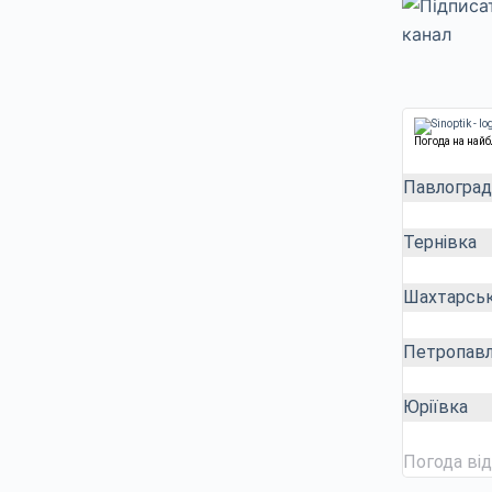
Погода на най
Павлоград
Тернівка
Шахтарсь
Петропавл
Юріївка
Погода ві