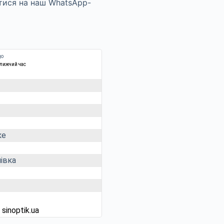
ближчий час
ке
івка
д
sinoptik.ua