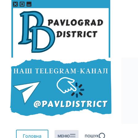
Перейти
до
вмісту
Головна
МЕНЮ
ПОШУК