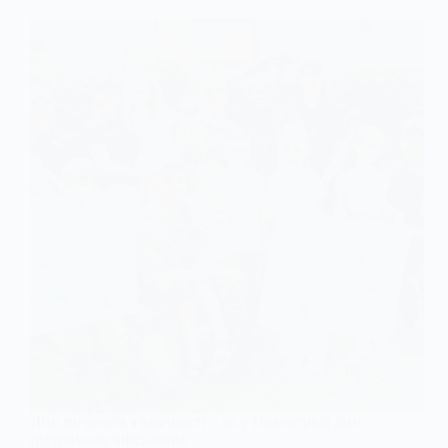
Літо почалося з вдячності – як у Павлограді діти
підтримали військових