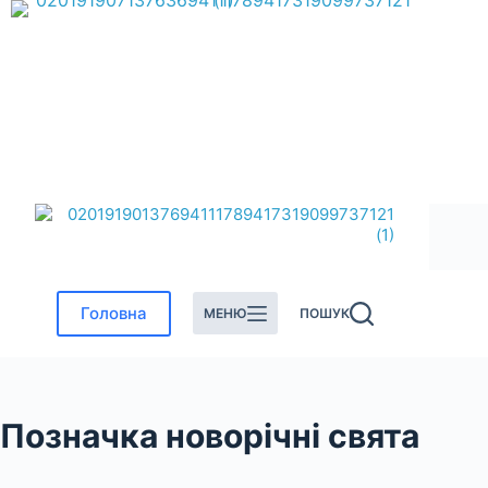
Перейти
до
вмісту
Головна
МЕНЮ
ПОШУК
Позначка
новорічні свята