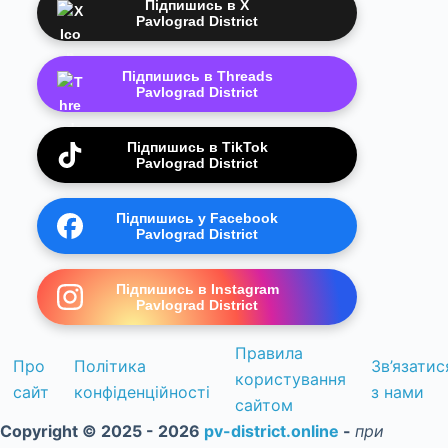
Підпишись в X
Pavlograd District
Підпишись в Threads
Pavlograd District
Підпишись в TikTok
Pavlograd District
Підпишись у Facebook
Pavlograd District
Підпишись в Instagram
Pavlograd District
Правила
Про
Політика
Зв’язатис
користування
сайт
конфіденційності
з нами
сайтом
Copyright © 2025 - 2026
pv-district.online
-
при