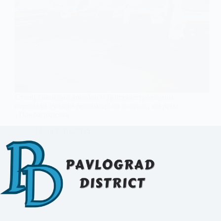
Станції швидкої допомоги Дніпропетровщини
отримали сучасні реанімації на колесах, зокрема
і Павлоградська
14 Лютого, 2025