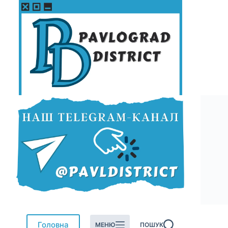
Перейти
до
вмісту
Головна
МЕНЮ
ПОШУК