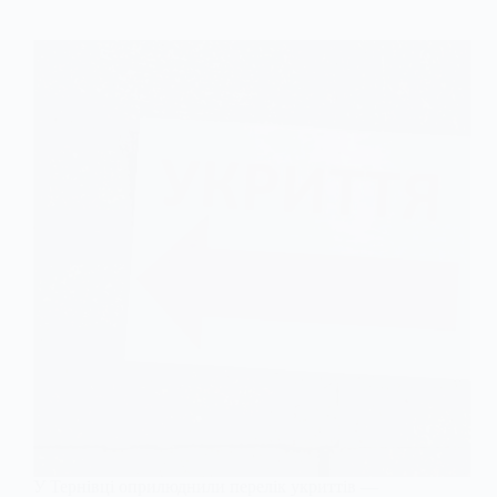
У Тернівці оприлюднили перелік укриттів —