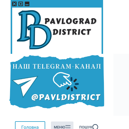
Перейти
до
вмісту
Головна
МЕНЮ
ПОШУК