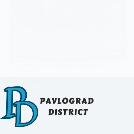
У Богданівській громаді будують укриття для
одного з ліцеїв
17 Березня, 2025