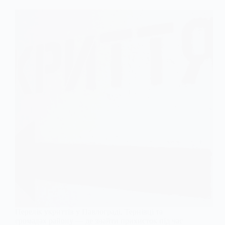
Перелік укриттів у Павлограді, Тернівці та
громадах району — де знайти прихисток під час