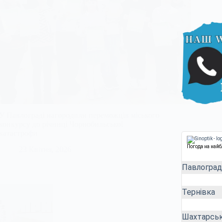
У Павлограді нагородили переможців міського
конкурсу до річниці Чорнобильської
катастрофи
Погода на най
23 Квітня, 2026
Павлоград
Тернівка
Шахтарсь