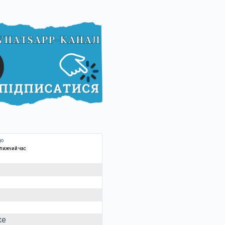
ближчий час
ке