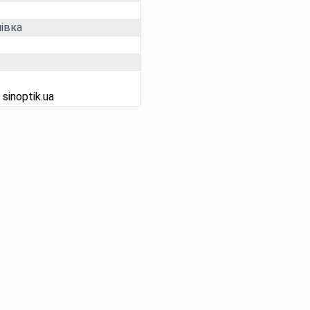
івка
д
sinoptik.ua