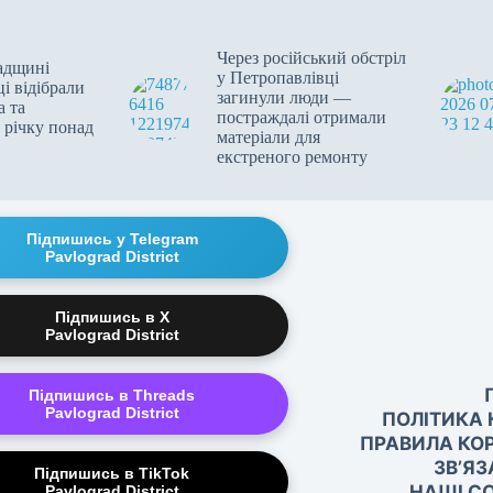
Через російський обстріл
адщині
у Петропавлівці
і відібрали
загинули люди —
 та
постраждалі отримали
 річку понад
матеріали для
екстреного ремонту
Підпишись у Telegram
Pavlograd District
Підпишись в X
Pavlograd District
Підпишись в Threads
Pavlograd District
ПОЛІТИКА 
ПРАВИЛА КО
ЗВ’ЯЗ
Підпишись в TikTok
НАШІ СО
Pavlograd District