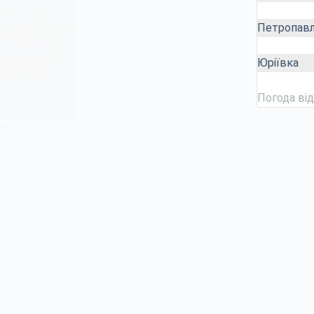
Петропавл
Юріївка
Погода ві
едія
ті: у
25