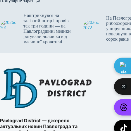
Популярне зараз
Наштрикнувся на
На Павлогр
залізний штир і провів
рибоохоронц
так три години — на
у порушника
Павлоградщині медики
повернули в
рятували чоловіка від
сорок раків
масивної кровотечі
Pavlograd District — джерело
актуальних новин Павлограда та