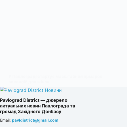
У Павлограді стартує масштабний ярмарок
вакансій для жінок
9 ТРАВНЯ, 2025
Pavlograd District — джерело
актуальних новин Павлограда та
громад Західного Донбасу
Email:
pavldistrict@gmail.com