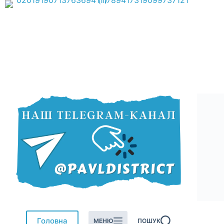
Перейти
до
вмісту
Головна
МЕНЮ
ПОШУК