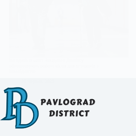
На одній із шахт Західного Донбасу
облаштовують робочі місця для ветеранів з
інвалідністю
20 Червня, 2025