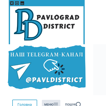
Перейти
до
вмісту
Головна
МЕНЮ
ПОШУК