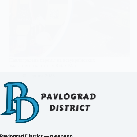
Павлоградець переміг на всеукраїнських
змаганнях з картингу Rotax Max
30 Червня, 2025
Pavlograd District — джерело