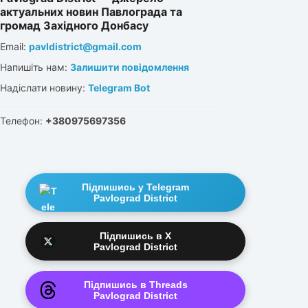
актуальних новин Павлограда та
громад Західного Донбасу
Email:
pavldistrict@gmail.com
Напишіть нам:
Залишити повідомлення
Надіслати новину:
Telegram Bot
Телефон:
+380975697356
Підпишись у Telegram
Pavlograd District
Підпишись в X
Pavlograd District
Підпишись в Threads
Pavlograd District