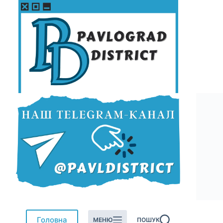
Перейти
до
вмісту
Головна
МЕНЮ
ПОШУК