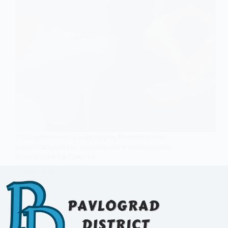
У Петропавлівці нададуть безкоштовні
консультації від соціального працівника,
психолога та юриста
25 ЛИПНЯ, 2025