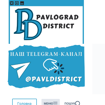
Перейти
до
вмісту
Головна
МЕНЮ
ПОШУК