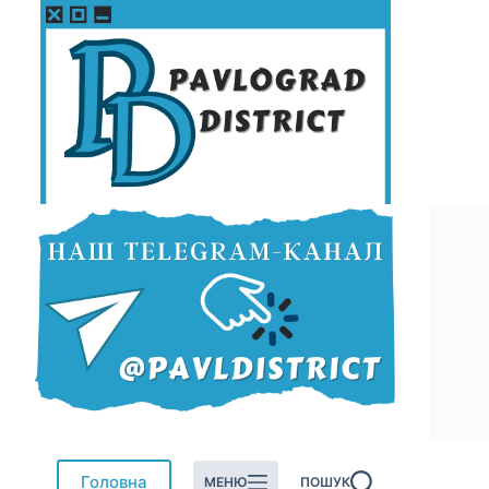
Перейти
до
вмісту
Головна
МЕНЮ
ПОШУК