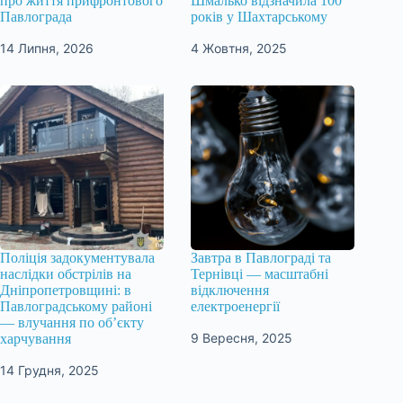
про життя прифронтового
Шмалько відзначила 100
Павлограда
років у Шахтарському
14 Липня, 2026
4 Жовтня, 2025
Поліція задокументувала
Завтра в Павлограді та
наслідки обстрілів на
Тернівці — масштабні
Дніпропетровщині: в
відключення
Павлоградському районі
електроенергії
— влучання по об’єкту
9 Вересня, 2025
харчування
14 Грудня, 2025