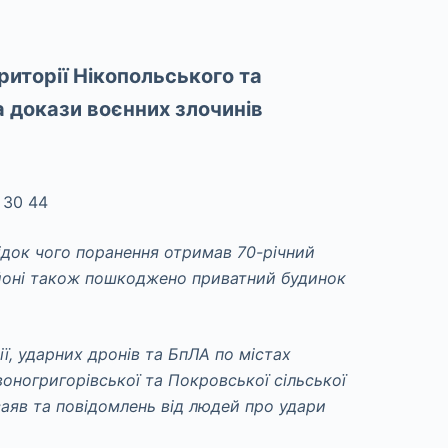
риторії Нікопольського та
а докази воєнних злочинів
лідок чого поранення отримав 70-річний
районі також пошкоджено приватний будинок
ії, ударних дронів та БпЛА по містах
оногригорівської та Покровської сільської
заяв та повідомлень від людей про удари