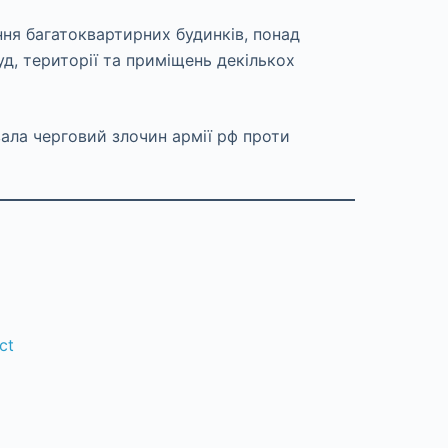
ння багатоквартирних будинків, понад
д, території та приміщень декількох
вала черговий злочин армії рф проти
ct