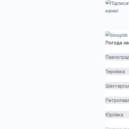
Погода на
Павлогра
Тернівка
Шахтарсь
Петропавл
Юріївка
Погода ві