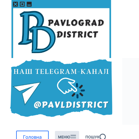
Перейти
до
вмісту
Головна
МЕНЮ
ПОШУК