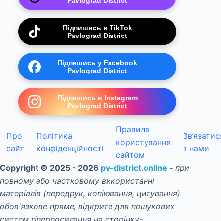
Pavlograd District
Підпишись в TikTok
Pavlograd District
Підпишись у Facebook
Pavlograd District
Підпишись в Instagram
Pavlograd District
Правила
Про
Політика
Зв’язатис
користування
сайт
конфіденційності
з нами
сайтом
Copyright © 2025 - 2026
pv-district.online
-
при
повному або частковому використанні
матеріалів (передрук, копіювання, цитування)
обов'язкове пряме, відкрите для пошукових
систем гіперпосилання на сторінку-