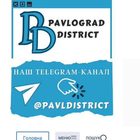
Перейти
до
вмісту
Головна
МЕНЮ
ПОШУК