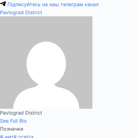
Підписуйтесь на наш телеграм канал
Pavlograd District
Pavlograd District
See Full Bio
Позначки
#
нмт
#
освіта