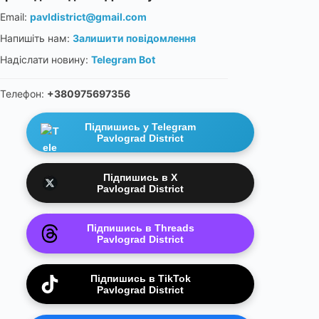
Email:
pavldistrict@gmail.com
Напишіть нам:
Залишити повідомлення
Надіслати новину:
Telegram Bot
Телефон:
+380975697356
Підпишись у Telegram
Pavlograd District
Підпишись в X
Pavlograd District
Підпишись в Threads
Pavlograd District
Підпишись в TikTok
Pavlograd District