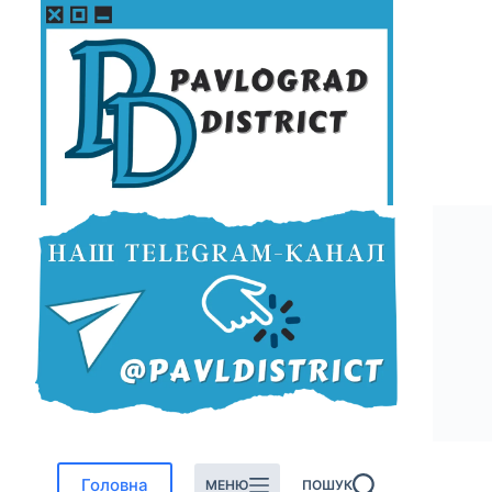
Перейти
до
вмісту
Головна
МЕНЮ
ПОШУК