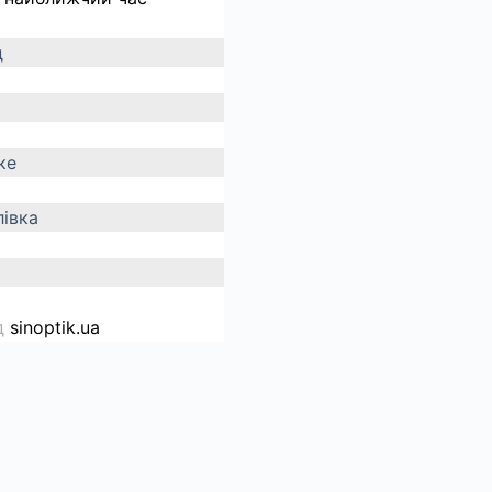
д
ке
івка
д
sinoptik.ua