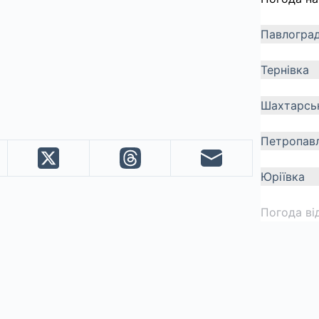
Павлогра
Тернівка
Шахтарсь
Петропавл
Юріївка
Погода ві