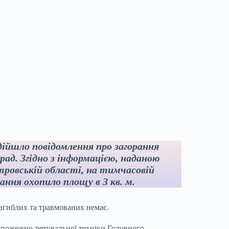
дійшло повідомлення про загорання
рад. Згідно з інформацією, наданою
ровській області, на тимчасовій
ання охопило площу в 3 кв. м.
агиблих та травмованих немає.
ю пожежно-рятувальної техніки Головного