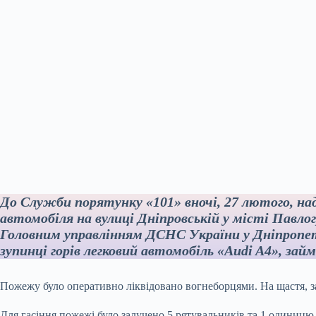
До Служби порятунку «101» вночі, 27 лютого, на
автомобіля на вулиці Дніпровській у місті Павлог
Головним управлінням ДСНС України у Дніпропет
зупинці горів легковий автомобіль «Audi A4», займ
Пожежу було оперативно ліквідовано вогнеборцями. На щастя, з
Для гасіння пожежі було залучено 5 рятувальників та 1 одиниц