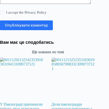
I accept the
Privacy Policy
Опублікувати коментар
Вам має це сподобатись
Ще новини по темі
У Павлограді припинили
Доля павлоградця
роботу двох підпільних
залишалася невідомою з