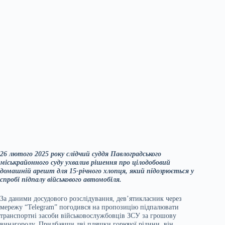
26 лютого 2025 року слідчий суддя Павлоградського
міськрайонного суду ухвалив рішення про цілодобовий
домашній арешт для 15-річного хлопця, який підозрюється у
спробі підпалу військового автомобіля.
За даними досудового розслідування, дев’ятикласник через
мережу “Telegram” погодився на пропозицію підпалювати
транспортні засоби військовослужбовців ЗСУ за грошову
винагороду. Придбавши дві пляшки горючої рідини, він