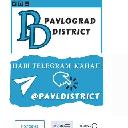
Перейти
до
вмісту
Головна
МЕНЮ
ПОШУК