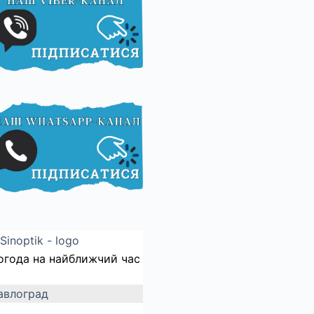
огода на найближчий час
авлоград