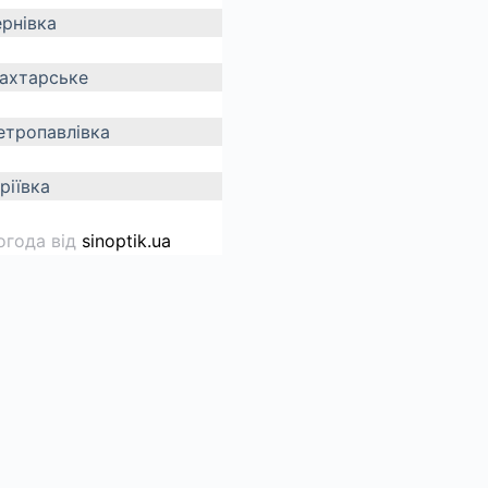
ернівка
ахтарське
етропавлівка
ріївка
огода від
sinoptik.ua