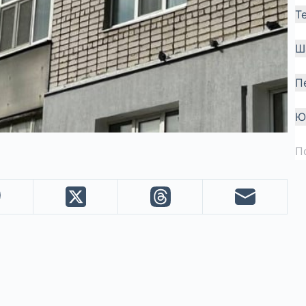
Т
Ш
П
Ю
П