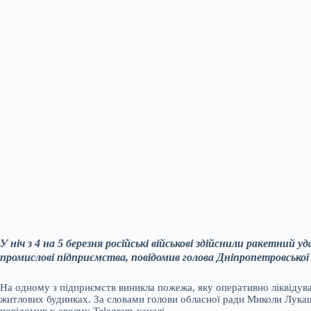
У ніч з 4 на 5 березня російські військові здійснили ракетний
промислові підприємства, повідомив голова Дніпропетровської о
На одному з підприємств виникла пожежа, яку оперативно ліквідув
житлових будинках. За словами голови обласної ради Миколи Лукаш
повідомив у своєму Telegram-каналі.