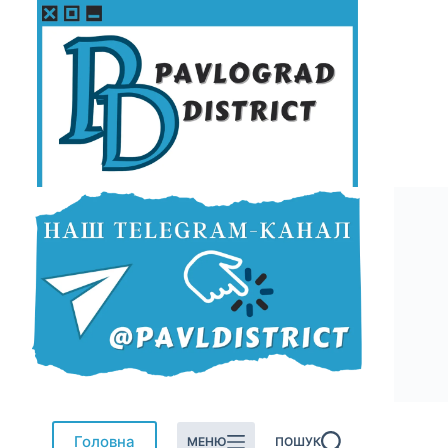
Перейти
до
вмісту
Головна
МЕНЮ
ПОШУК