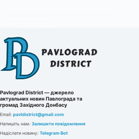
Як переселенці у Павлограді можуть покращити
свої житлові умови?
9 Квітня, 2025
Pavlograd District — джерело
актуальних новин Павлограда та
громад Західного Донбасу
Email:
pavldistrict@gmail.com
Напишіть нам:
Залишити повідомлення
Надіслати новину:
Telegram Bot