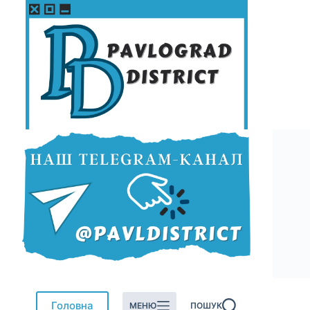
Перейти
до
вмісту
Головна
МЕНЮ
ПОШУК