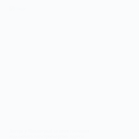
Завтра у Павлограді та двох громадах
відключать електроенергію: адреси