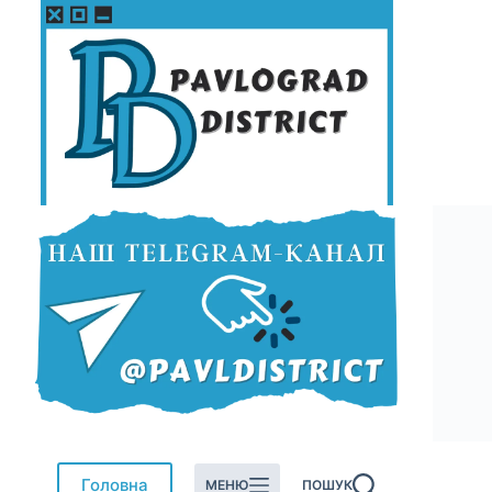
Перейти
до
вмісту
Головна
МЕНЮ
ПОШУК