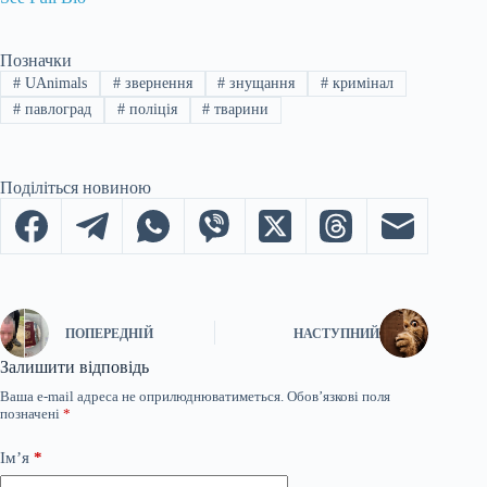
Позначки
#
UAnimals
#
звернення
#
знущання
#
кримінал
#
павлоград
#
поліція
#
тварини
Поділіться новиною
ПОПЕРЕДНІЙ
НАСТУПНИЙ
Залишити відповідь
Ваша e-mail адреса не оприлюднюватиметься.
Обов’язкові поля
позначені
*
Ім’я
*