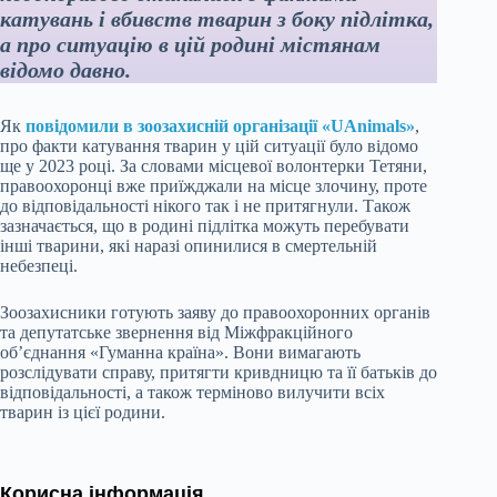
катувань і вбивств тварин з боку підлітка,
а про ситуацію в цій родині містянам
відомо давно.
Як
повідомили в зоозахисній організації «UAnimals»
,
про факти катування тварин у цій ситуації було відомо
ще у 2023 році. За словами місцевої волонтерки Тетяни,
правоохоронці вже приїжджали на місце злочину, проте
до відповідальності нікого так і не притягнули. Також
зазначається, що в родині підлітка можуть перебувати
інші тварини, які наразі опинилися в смертельній
небезпеці.
Зоозахисники готують заяву до правоохоронних органів
та депутатське звернення від Міжфракційного
об’єднання «Гуманна країна». Вони вимагають
розслідувати справу, притягти кривдницю та її батьків до
відповідальності, а також терміново вилучити всіх
тварин із цієї родини.
Корисна інформація