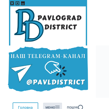
Перейти
до
вмісту
Головна
МЕНЮ
ПОШУК