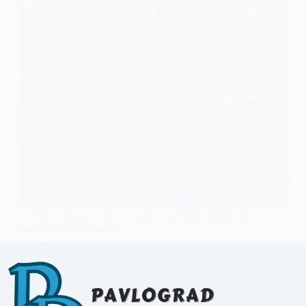
У Павлограді за п’ять днів простерилізували
майже 400 тварин
30 СІЧНЯ, 2026