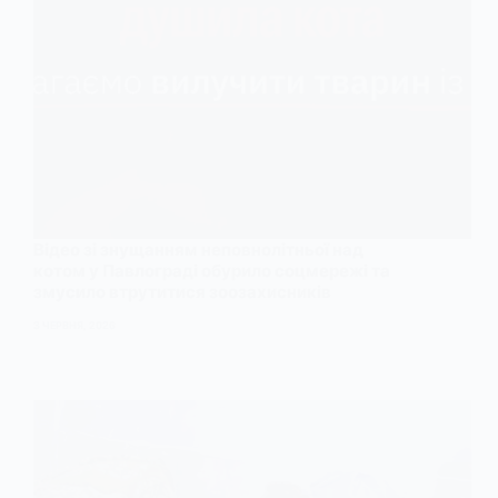
Відео зі знущанням неповнолітньої над
котом у Павлограді обурило соцмережі та
змусило втрутитися зоозахисників
3 ЧЕРВНЯ, 2026