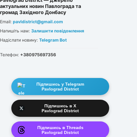
Pavlograd District — джерело
актуальних новин Павлограда та
громад Західного Донбасу
Email:
pavldistrict@gmail.com
Напишіть нам:
Залишити повідомлення
Надіслати новину:
Telegram Bot
Телефон:
+380975697356
Підпишись у Telegram
Pavlograd District
Підпишись в X
Pavlograd District
Підпишись в Threads
Pavlograd District