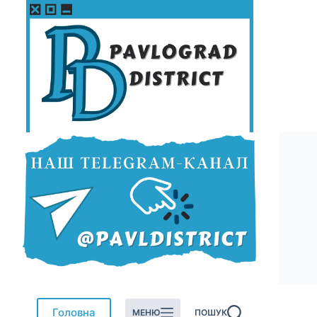
Перейти
до
вмісту
Головна
МЕНЮ
ПОШУК