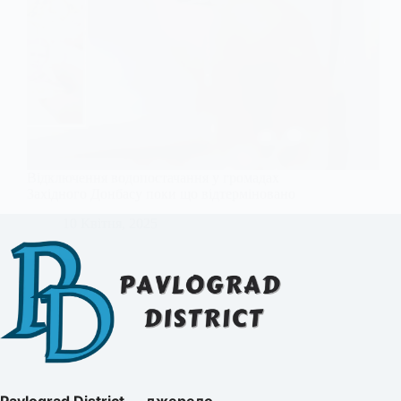
Відключення водопостачання у громадах
Західного Донбасу поки що відтерміновано
10 Квітня, 2025