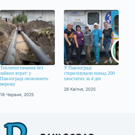
Теплопостачання без
У Павлограді
зайвих втрат: у
стерилізували понад 200
Павлограді оновлюють
хвостатих за 4 дні
мережу
28 Квітня, 2025
18 Червня, 2025