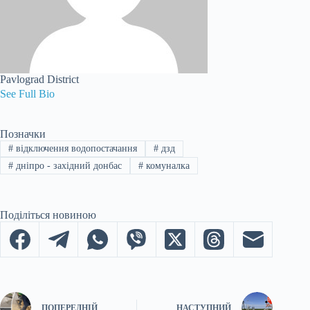
Pavlograd District
See Full Bio
Позначки
#
відключення водопостачання
#
дзд
#
дніпро - західний донбас
#
комуналка
Поділіться новиною
ПОПЕРЕДНІЙ
НАСТУПНИЙ