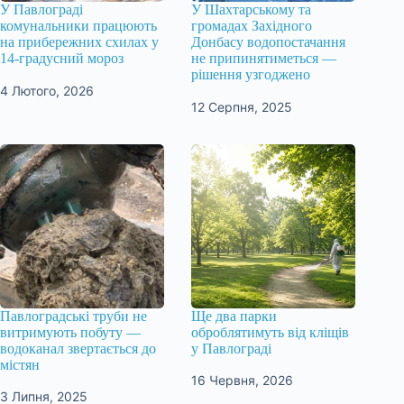
У Павлограді
У Шахтарському та
комунальники працюють
громадах Західного
на прибережних схилах у
Донбасу водопостачання
14-градусний мороз
не припинятиметься —
рішення узгоджено
4 Лютого, 2026
12 Серпня, 2025
Павлоградські труби не
Ще два парки
витримують побуту —
оброблятимуть від кліщів
водоканал звертається до
у Павлограді
містян
16 Червня, 2026
3 Липня, 2025