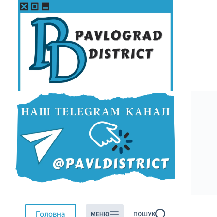
Перейти
до
вмісту
Головна
МЕНЮ
ПОШУК