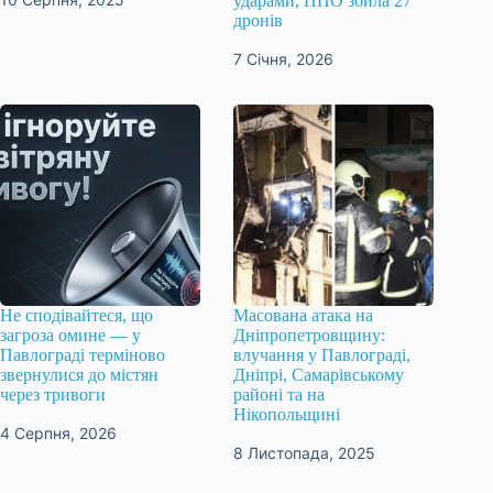
ударами, ППО збила 27
дронів
7 Січня, 2026
Не сподівайтеся, що
Масована атака на
загроза омине — у
Дніпропетровщину:
Павлограді терміново
влучання у Павлограді,
звернулися до містян
Дніпрі, Самарівському
через тривоги
районі та на
Нікопольщині
4 Серпня, 2026
8 Листопада, 2025