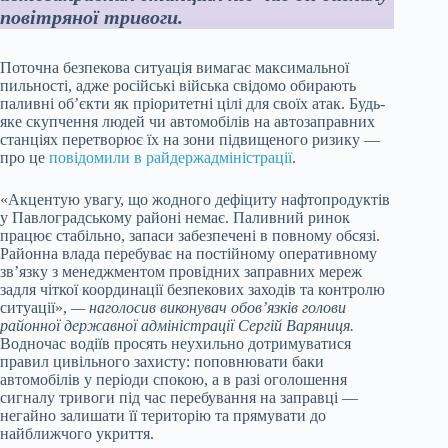
повітряної тривоги.
Поточна безпекова ситуація вимагає максимальної
пильності, адже російські війська свідомо обирають
паливні об’єкти як пріоритетні цілі для своїх атак. Будь-
яке скупчення людей чи автомобілів на автозаправних
станціях перетворює їх на зони підвищеного ризику —
про це
повідомили в райдержадміністрації
.
«Акцентую увагу, що жодного дефіциту нафтопродуктів
у Павлоградському районі немає. Паливний ринок
працює стабільно, запаси забезпечені в повному обсязі.
Районна влада перебуває на постійному оперативному
зв’язку з менеджментом провідних заправних мереж
задля чіткої координації безпекових заходів та контролю
ситуації»,
— наголосив виконувач обов’язків голови
районної державної адміністрації Сергій Варяниця.
Водночас водіїв просять неухильно дотримуватися
правил цивільного захисту: поповнювати баки
автомобілів у періоди спокою, а в разі оголошення
сигналу тривоги під час перебування на заправці —
негайно залишати її територію та прямувати до
найближчого укриття.