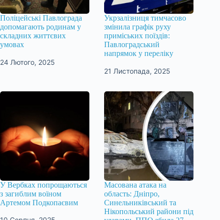
Поліцейські Павлограда
Укрзалізниця тимчасово
допомагають родинам у
змінила графік руху
складних життєвих
приміських поїздів:
умовах
Павлоградський
напрямок у переліку
24 Лютого, 2025
21 Листопада, 2025
У Вербках попрощаються
Масована атака на
з загиблим воїном
область: Дніпро,
Артемом Подкопаєвим
Синельниківський та
Нікопольський райони під
10 Серпня, 2025