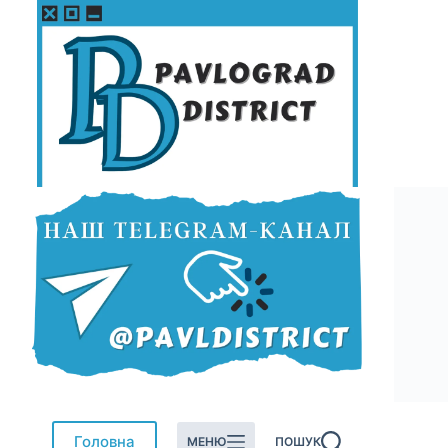
Перейти
до
вмісту
Головна
МЕНЮ
ПОШУК