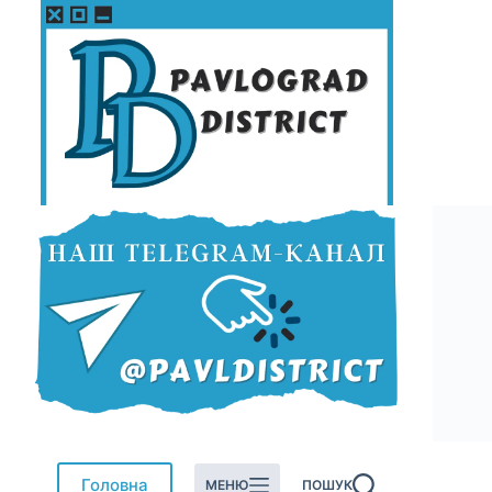
Перейти
до
вмісту
Головна
МЕНЮ
ПОШУК