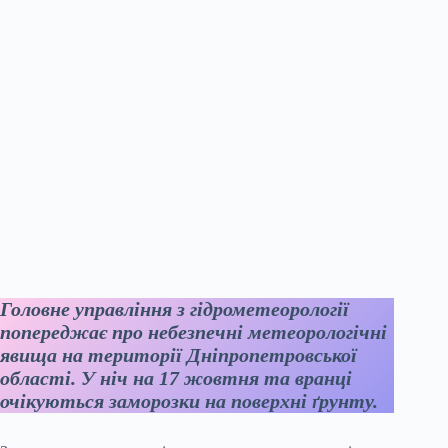
Головне управління з гідрометеорології
попереджає про небезпечні метеорологічні
явища на території Дніпропетровської
області. У ніч на 17 жовтня та вранці
очікуються заморозки на поверхні ґрунту.