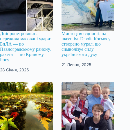
Дніпропетровщина
Мистецтво єдності: на
пережила масовані удари:
шахті ім. Героїв Космосу
БпЛА — по
створено мурал, що
Павлоградському району,
символізує силу
ракета — по Кривому
українського духу
Рогу
21 Липня, 2025
28 Січня, 2026