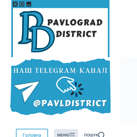
Перейти
до
вмісту
Головна
МЕНЮ
ПОШУК