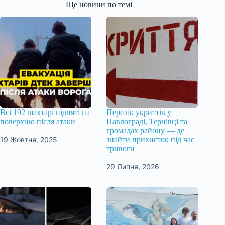
Ще новини по темі
Всі 192 шахтарі підняті на
Перелік укриттів у
поверхню після атаки
Павлограді, Тернівці та
громадах району — де
19 Жовтня, 2025
знайти прихисток під час
тривоги
29 Липня, 2026