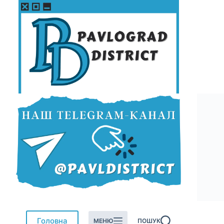
Перейти
до
вмісту
Головна
МЕНЮ
ПОШУК