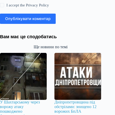
I accept the
Privacy Policy
Опублікувати коментар
Вам має це сподобатись
Ще новини по темі
У Шахтарському через
Дніпропетровщина під
ворожу атаку
обстрілами: знищено 12
пошкоджено
ворожих БпЛА