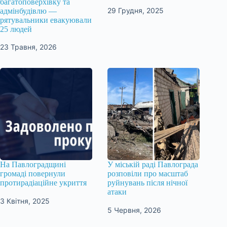
багатоповерхівку та
29 Грудня, 2025
адмінбудівлю —
рятувальники евакуювали
25 людей
23 Травня, 2026
На Павлоградщині
У міській раді Павлограда
громаді повернули
розповіли про масштаб
протирадіаційне укриття
руйнувань після нічної
атаки
3 Квітня, 2025
5 Червня, 2026