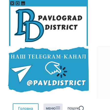
Перейти
до
вмісту
Головна
МЕНЮ
ПОШУК