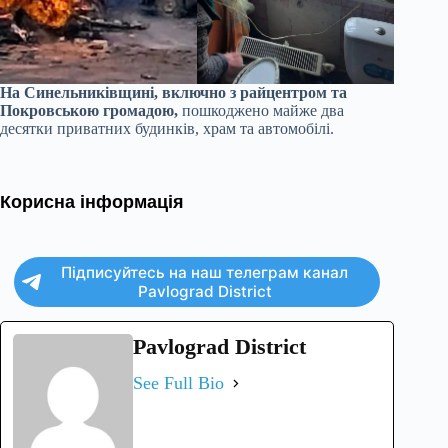
На Синельниківщині, включно з райцентром та
Покровською громадою,
пошкоджено майже два
десятки приватних будинків, храм та автомобілі.
Корисна інформація
Підписуйтесь на наш телеграм канал
Pavlograd District
Pavlograd District
See Full Bio