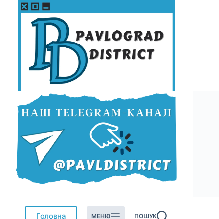
Перейти
до
вмісту
Головна
МЕНЮ
ПОШУК