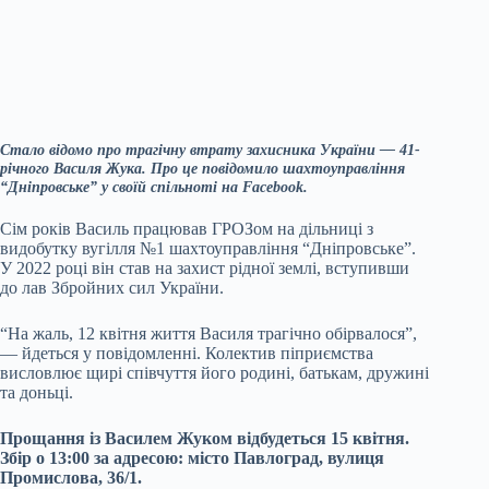
Стало відомо про трагічну втрату захисника України — 41-
річного Василя Жука. Про це повідомило шахтоуправління
“Дніпровське” у своїй спільноті на Facebook.
Сім років Василь працював ГРОЗом на дільниці з
видобутку вугілля №1 шахтоуправління “Дніпровське”.
У 2022 році він став на захист рідної землі, вступивши
до лав Збройних сил України.
“На жаль, 12 квітня життя Василя трагічно обірвалося”,
— йдеться у повідомленні. Колектив піприємства
висловлює щирі співчуття його родині, батькам, дружині
та доньці.
Прощання із Василем Жуком відбудеться 15 квітня.
Збір о 13:00 за адресою: місто Павлоград, вулиця
Промислова, 36/1.