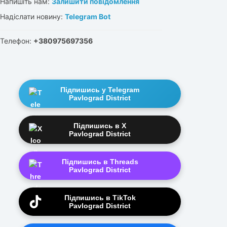
Напишіть нам:
Залишити повідомлення
Надіслати новину:
Telegram Bot
Телефон:
+380975697356
Підпишись у Telegram
Pavlograd District
Підпишись в X
Pavlograd District
Підпишись в Threads
Pavlograd District
Підпишись в TikTok
Pavlograd District