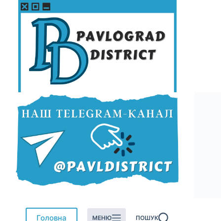
Перейти
до
вмісту
Головна
МЕНЮ
ПОШУК