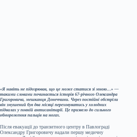
«Я навіть не підозрював, що це може статися зі мною…» —
такими словами починається історія 67-річного Олександра
Григоровича, мешканця Донеччини. Через постійні обстріли
він змушений був два місяці переховуватись у холодних
підвалах у повній антисанітарії. Це призвело до сильного
обмороження пальців на ногах.
Після евакуації до транзитного центру в Павлограді
Олександру Григоровичу надали першу медичну