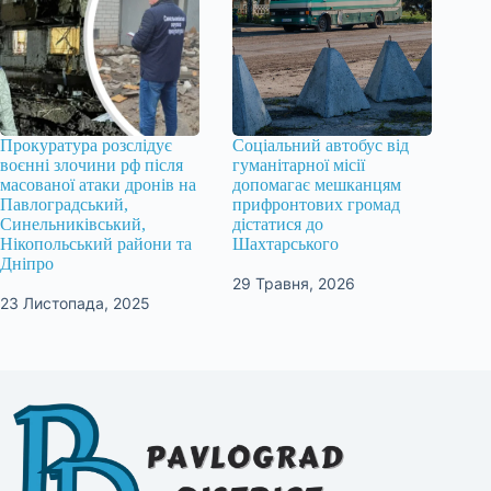
Прокуратура розслідує
Соціальний автобус від
воєнні злочини рф після
гуманітарної місії
масованої атаки дронів на
допомагає мешканцям
Павлоградський,
прифронтових громад
Синельниківський,
дістатися до
Нікопольський райони та
Шахтарського
Дніпро
29 Травня, 2026
23 Листопада, 2025