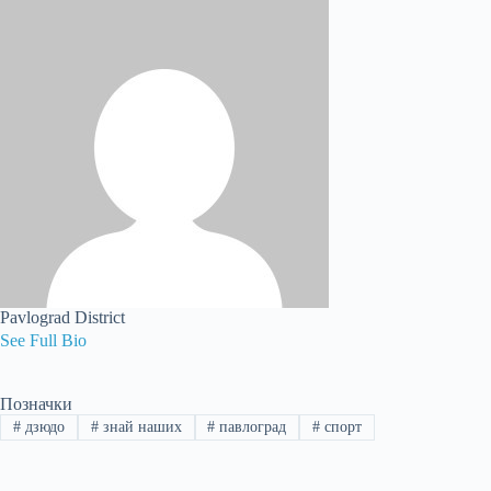
Pavlograd District
See Full Bio
Позначки
#
дзюдо
#
знай наших
#
павлоград
#
спорт