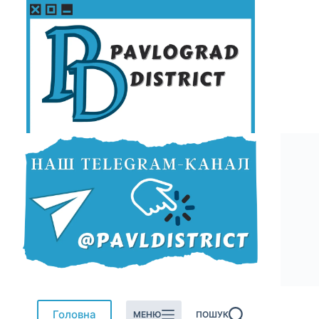
Перейти
до
вмісту
Головна
МЕНЮ
ПОШУК