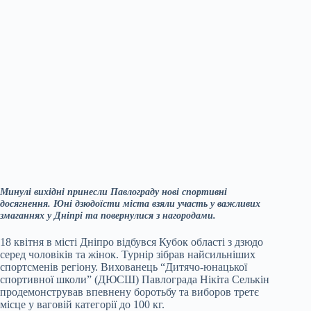
Минулі вихідні принесли Павлограду нові спортивні
досягнення. Юні дзюдоїсти міста взяли участь у важливих
змаганнях у Дніпрі та повернулися з нагородами.
18 квітня в місті Дніпро відбувся Кубок області з дзюдо
серед чоловіків та жінок. Турнір зібрав найсильніших
спортсменів регіону. Вихованець “Дитячо-юнацької
спортивної школи” (ДЮСШ) Павлограда Нікіта Селькін
продемонстрував впевнену боротьбу та виборов третє
місце у ваговій категорії до 100 кг.