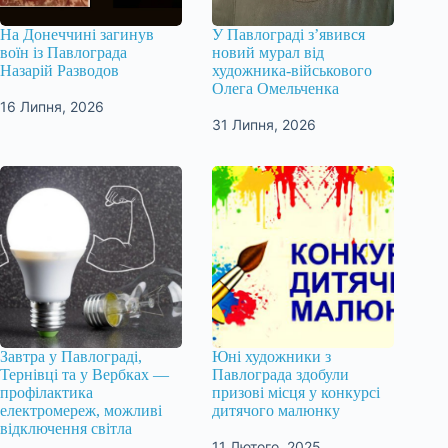
На Донеччині загинув
У Павлограді з’явився
воїн із Павлограда
новий мурал від
Назарій Разводов
художника-військового
Олега Омельченка
16 Липня, 2026
31 Липня, 2026
Завтра у Павлограді,
Юні художники з
Тернівці та у Вербках —
Павлограда здобули
профілактика
призові місця у конкурсі
електромереж, можливі
дитячого малюнку
відключення світла
11 Лютого, 2025