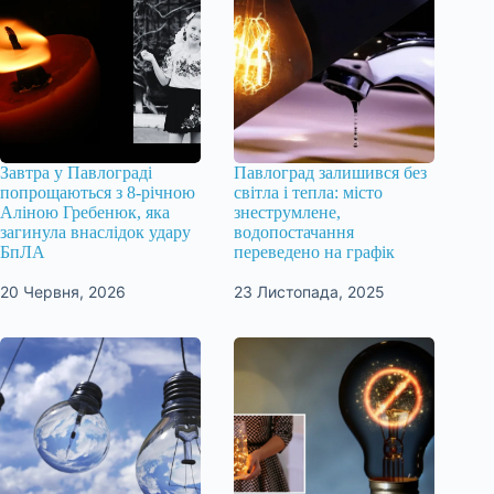
Завтра у Павлограді
Павлоград залишився без
попрощаються з 8-річною
світла і тепла: місто
Аліною Гребенюк, яка
знеструмлене,
загинула внаслідок удару
водопостачання
БпЛА
переведено на графік
20 Червня, 2026
23 Листопада, 2025