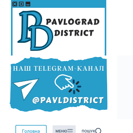
Перейти
до
вмісту
Головна
МЕНЮ
ПОШУК