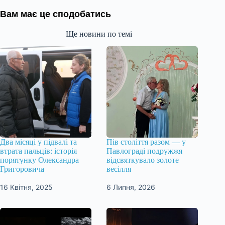
Вам має це сподобатись
Ще новини по темі
Два місяці у підвалі та
Пів століття разом — у
втрата пальців: історія
Павлограді подружжя
порятунку Олександра
відсвяткувало золоте
Григоровича
весілля
16 Квітня, 2025
6 Липня, 2026