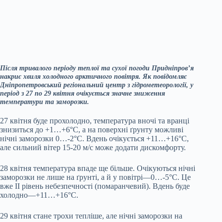
Після тривалого періоду теплої та сухої погоди Придніпров’я
накриє хвиля холодного арктичного повітря. Як повідомляє
Дніпропетровський регіональний центр з гідрометеорології, у
період з 27 по 29 квітня очікується значне зниження
температури та заморозки.
27 квітня буде прохолодно, температура вночі та вранці
знизиться до +1…+6°C, а на поверхні ґрунту можливі
нічні заморозки 0…-2°C. Вдень очікується +11…+16°C,
але сильний вітер 15-20 м/с може додати дискомфорту.
28 квітня температура впаде ще більше. Очікуються нічні
заморозки не лише на ґрунті, а й у повітрі—0…-5°C. Це
вже ІІ рівень небезпечності (помаранчевий). Вдень буде
холодно—+11…+16°C.
29 квітня стане трохи тепліше, але нічні заморозки на