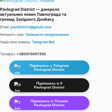
Pavlograd District — джерело
актуальних новин Павлограда та
громад Західного Донбасу
Email:
pavldistrict@gmail.com
Напишіть нам:
Залишити повідомлення
Надіслати новину:
Telegram Bot
Телефон:
+380975697356
Підпишись у Telegram
Pavlograd District
Підпишись в X
Pavlograd District
Підпишись в Threads
Pavlograd District