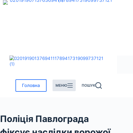
Перейти
до
вмісту
Головна
МЕНЮ
ПОШУК
Поліція Павлограда
фіксує наслідки ворожої